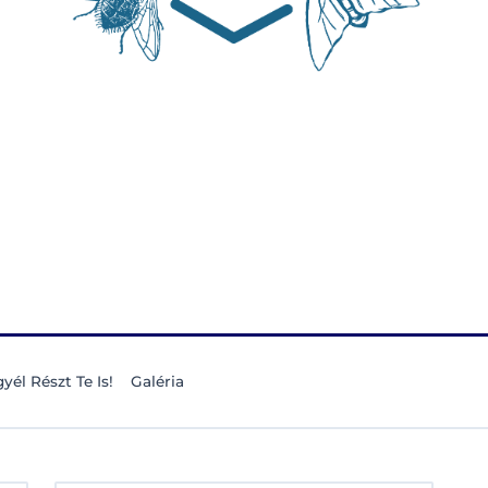
yél Részt Te Is!
Galéria