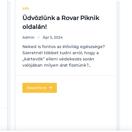
info
Üdvözlünk a Rovar Piknik
oldalán!
Admin
Ápr 5, 2024
Neked is fontos az élővilág egészsége?
Szeretnél többet tudni arról, hogy a
„kártevők” elleni védekezés során
valójában milyen árat fizetünk?...
Read More